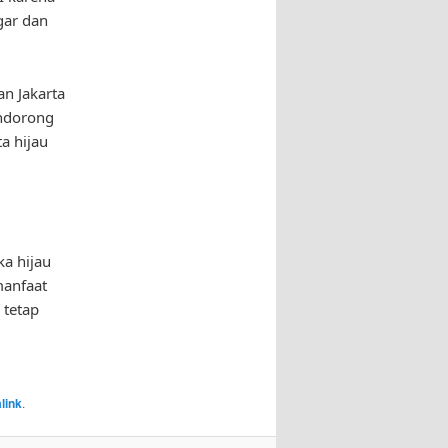
gar dan
n Jakarta
endorong
a hijau
ka hijau
manfaat
 tetap
link
.