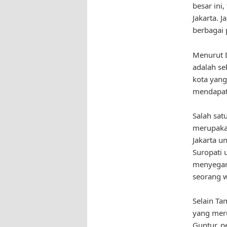
besar ini
Jakarta. 
berbagai 
Menurut D
adalah se
kota yang
mendapat
Salah sat
merupakan
Jakarta u
Suropati 
menyegark
seorang w
Selain Ta
yang meru
Guntur, p