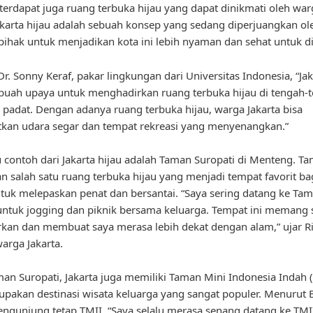
, terdapat juga ruang terbuka hijau yang dapat dinikmati oleh war
Jakarta hijau adalah sebuah konsep yang sedang diperjuangkan ol
pihak untuk menjadikan kota ini lebih nyaman dan sehat untuk di
r. Sonny Keraf, pakar lingkungan dari Universitas Indonesia, “Jak
buah upaya untuk menghadirkan ruang terbuka hijau di tengah-
 padat. Dengan adanya ruang terbuka hijau, warga Jakarta bisa
kan udara segar dan tempat rekreasi yang menyenangkan.”
u contoh dari Jakarta hijau adalah Taman Suropati di Menteng. Ta
 salah satu ruang terbuka hijau yang menjadi tempat favorit ba
ntuk melepaskan penat dan bersantai. “Saya sering datang ke Ta
untuk jogging dan piknik bersama keluarga. Tempat ini memang 
an dan membuat saya merasa lebih dekat dengan alam,” ujar Ri
arga Jakarta.
man Suropati, Jakarta juga memiliki Taman Mini Indonesia Indah 
pakan destinasi wisata keluarga yang sangat populer. Menurut 
engunjung tetap TMII, “Saya selalu merasa senang datang ke TMI