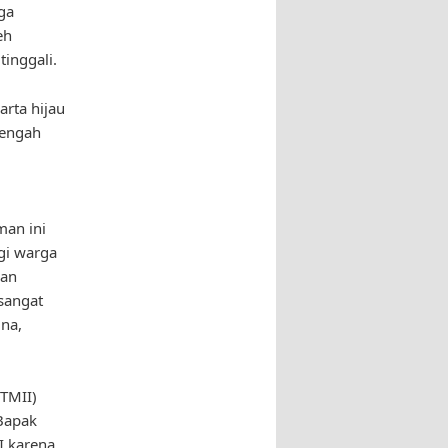
ga
eh
tinggali.
arta hijau
tengah
man ini
gi warga
man
sangat
na,
(TMII)
Bapak
I karena