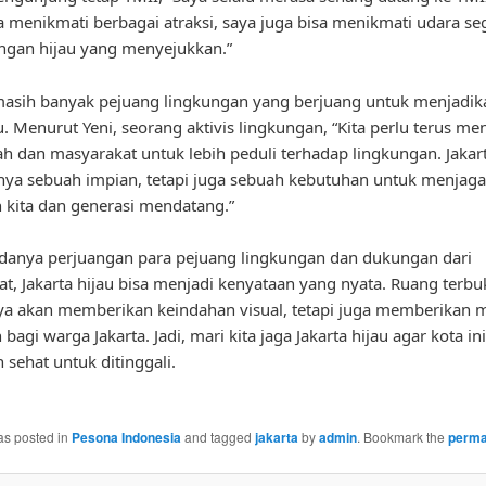
sa menikmati berbagai atraksi, saya juga bisa menikmati udara se
gan hijau yang menyejukkan.”
sih banyak pejuang lingkungan yang berjuang untuk menjadika
au. Menurut Yeni, seorang aktivis lingkungan, “Kita perlu terus m
h dan masyarakat untuk lebih peduli terhadap lingkungan. Jakart
ya sebuah impian, tetapi juga sebuah kebutuhan untuk menjaga
 kita dan generasi mendatang.”
danya perjuangan para pejuang lingkungan dan dukungan dari
t, Jakarta hijau bisa menjadi kenyataan yang nyata. Ruang terbu
ya akan memberikan keindahan visual, tetapi juga memberikan 
bagi warga Jakarta. Jadi, mari kita jaga Jakarta hijau agar kota ini
n sehat untuk ditinggali.
as posted in
Pesona Indonesia
and tagged
jakarta
by
admin
. Bookmark the
perma