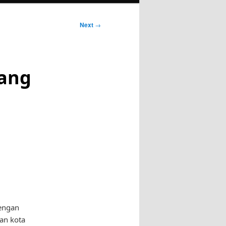
Next
→
uang
dengan
kan kota