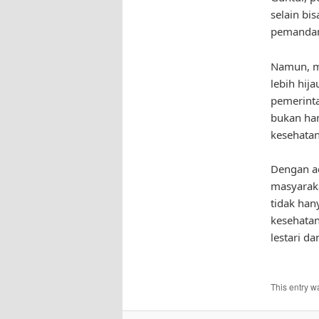
selain bi
pemandan
Namun, ma
lebih hij
pemerinta
bukan han
kesehatan
Dengan a
masyaraka
tidak han
kesehatan 
lestari da
This entry w