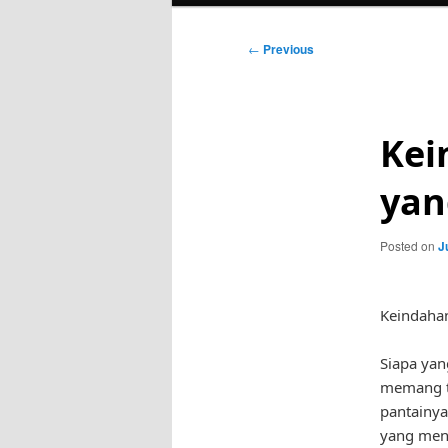
Post
←
Previous
navigation
Kei
ya
Posted on
J
Keindahan
Siapa yan
memang t
pantainya
yang menju