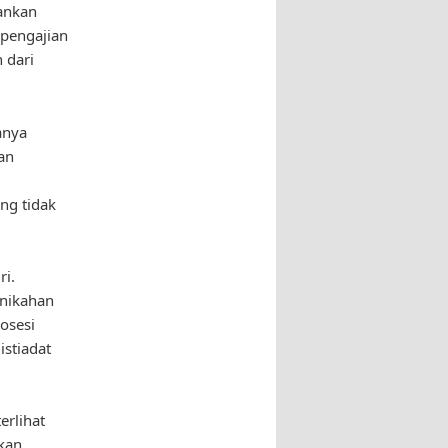
lankan
 pengajian
 dari
anya
an
ng tidak
ri.
rnikahan
osesi
istiadat
erlihat
akan