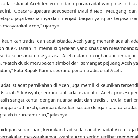
an adat istiadat Aceh tercermin dari upacara adat yang masih dija
at ini. “Upacara-upacara adat seperti Maulid Nabi, Meugang, dan
etap dijaga keasliannya dan menjadi bagian yang tak terpisahkan
 masyarakat Aceh,” ujarnya.
u keunikan tradisi dan adat istiadat Aceh yang menarik adalah ad
toh duek. Tarian ini memiliki gerakan yang khas dan melambangk
serta keberanian masyarakat Aceh dalam menghadapi berbagai
. “Ratoh duek merupakan simbol dari semangat pejuang Aceh ya
dam,” kata Bapak Ramli, seorang penari tradisional Aceh.
, adat istiadat pernikahan di Aceh juga memiliki keunikan tersendi
stazah Siti Aisyah, seorang ahli adat istiadat di Aceh, prosesi pe
asih sangat kental dengan nuansa adat dan tradisi. “Mulai dari pr
ingga akad nikah, semua dilakukan sesuai dengan tata cara adat 
 telah turun-temurun,” jelasnya.
idupan sehari-hari, keunikan tradisi dan adat istiadat Aceh juga t
 berpakaian masyarakatnya. Wanita Aceh sering terlihat mengen