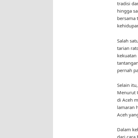
tradisi d
hingga sa
bersama t
kehidupan
Salah sat
tarian ra
kekuatan 
tantangan
pernah pa
Selain itu
Menurut U
di Aceh m
lamaran h
Aceh yang
Dalam keh
dari cara