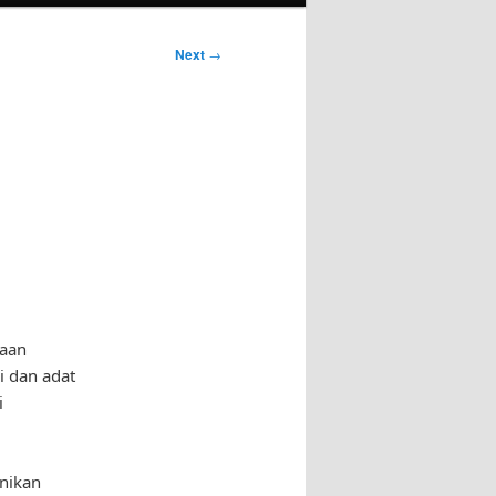
Next
→
yaan
i dan adat
i
nikan