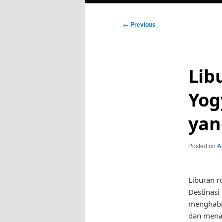
Post
←
Previous
navigation
Lib
Yog
yan
Posted on
A
Liburan r
Destinasi
menghabi
dan mena