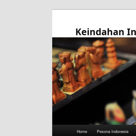
Skip
to
primary
Keindahan I
content
Main
Home
Pesona Indonesia
menu