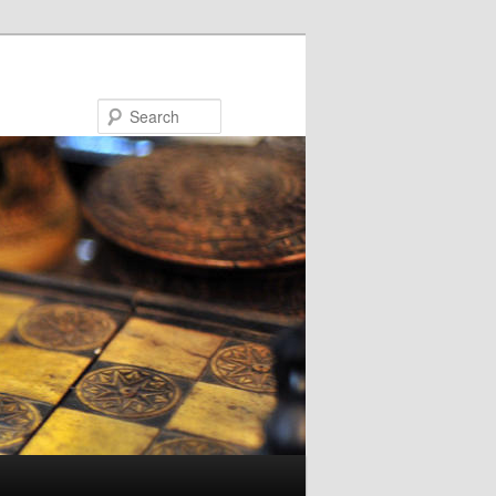
Search