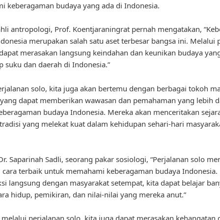
 keberagaman budaya yang ada di Indonesia.
hli antropologi, Prof. Koentjaraningrat pernah mengatakan, “K
donesia merupakan salah satu aset terbesar bangsa ini. Melalui 
a dapat merasakan langsung keindahan dan keunikan budaya yang 
ap suku dan daerah di Indonesia.”
rjalanan solo, kita juga akan bertemu dengan berbagai tokoh m
 yang dapat memberikan wawasan dan pemahaman yang lebih 
eberagaman budaya Indonesia. Mereka akan menceritakan sejarah
n tradisi yang melekat kuat dalam kehidupan sehari-hari masyarak
r. Saparinah Sadli, seorang pakar sosiologi, “Perjalanan solo m
tu cara terbaik untuk memahami keberagaman budaya Indonesia.
ksi langsung dengan masyarakat setempat, kita dapat belajar ba
ara hidup, pemikiran, dan nilai-nilai yang mereka anut.”
u, melalui perjalanan solo, kita juga dapat merasakan kehangatan 