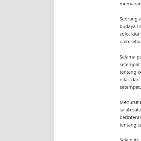
memahami
Seorang a
budaya In
solo, kit
oleh seti
Selama pe
setempat
tentang k
nilai, da
setempat.
Menurut D
salah sa
berintera
tentang c
Selain it