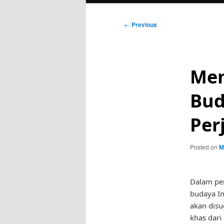
Post
←
Previous
navigation
Me
Bud
Per
Posted on
M
Dalam pe
budaya In
akan disu
khas dari