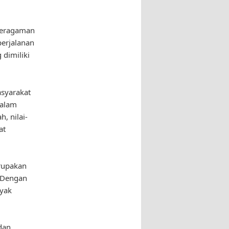
eberagaman
perjalanan
dimiliki
asyarakat
dalam
, nilai-
at
erupakan
 Dengan
nyak
dan