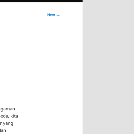
Next
→
ragaman
eda, kita
er yang
dan