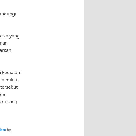
lindungi
esia yang
aman
arkan
 kegiatan
a miliki.
tersebut
oga
ak orang
alam
by