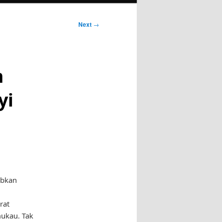
Next
→
m
yi
ubkan
rat
mukau. Tak