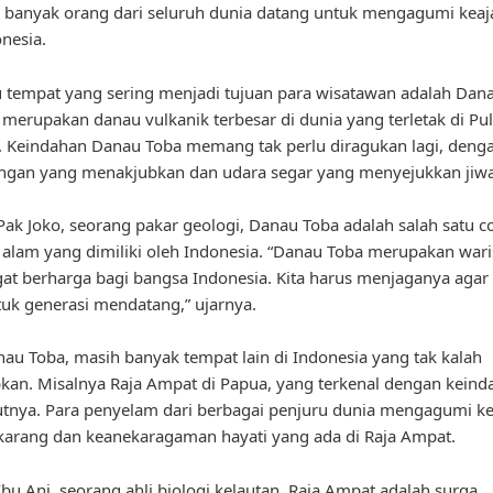
a banyak orang dari seluruh dunia datang untuk mengagumi keaj
nesia.
u tempat yang sering menjadi tujuan para wisatawan adalah Dan
 merupakan danau vulkanik terbesar di dunia yang terletak di Pu
 Keindahan Danau Toba memang tak perlu diragukan lagi, deng
gan yang menakjubkan dan udara segar yang menyejukkan jiwa
ak Joko, seorang pakar geologi, Danau Toba adalah salah satu c
 alam yang dimiliki oleh Indonesia. “Danau Toba merupakan war
at berharga bagi bangsa Indonesia. Kita harus menjaganya agar 
ntuk generasi mendatang,” ujarnya.
nau Toba, masih banyak tempat lain di Indonesia yang tak kalah
an. Misalnya Raja Ampat di Papua, yang terkenal dengan keind
tnya. Para penyelam dari berbagai penjuru dunia mengagumi k
arang dan keanekaragaman hayati yang ada di Raja Ampat.
bu Ani, seorang ahli biologi kelautan, Raja Ampat adalah surga