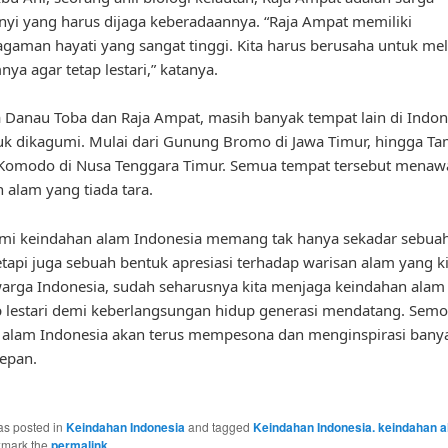
yi yang harus dijaga keberadaannya. “Raja Ampat memiliki
gaman hayati yang sangat tinggi. Kita harus berusaha untuk me
ya agar tetap lestari,” katanya.
 Danau Toba dan Raja Ampat, masih banyak tempat lain di Indon
uk dikagumi. Mulai dari Gunung Bromo di Jawa Timur, hingga T
 Komodo di Nusa Tenggara Timur. Semua tempat tersebut menaw
 alam yang tiada tara.
i keindahan alam Indonesia memang tak hanya sekadar sebuah
tetapi juga sebuah bentuk apresiasi terhadap warisan alam yang kit
arga Indonesia, sudah seharusnya kita menjaga keindahan alam 
p lestari demi keberlangsungan hidup generasi mendatang. Sem
 alam Indonesia akan terus mempesona dan menginspirasi bany
epan.
as posted in
Keindahan Indonesia
and tagged
Keindahan Indonesia. keindahan 
kmark the
permalink
.