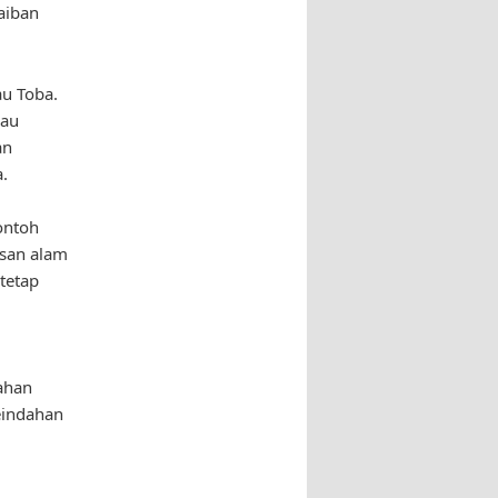
aiban
au Toba.
lau
an
.
ontoh
isan alam
tetap
ahan
eindahan