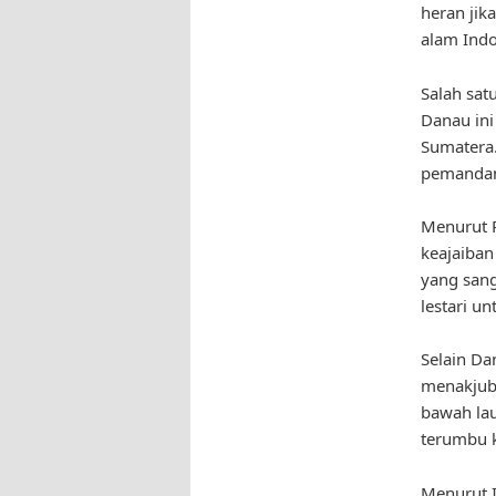
heran jik
alam Indo
Salah sat
Danau ini
Sumatera.
pemandan
Menurut P
keajaiban
yang sang
lestari u
Selain Da
menakjubk
bawah lau
terumbu k
Menurut I