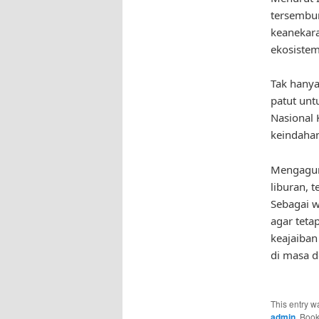
tersembun
keanekara
ekosistemn
Tak hanya
patut unt
Nasional
keindahan
Mengagum
liburan, 
Sebagai w
agar teta
keajaiban
di masa d
This entry w
admin
. Boo