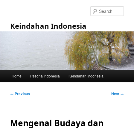
Skip
to
Sear
primary
content
Keindahan Indonesia
Main
Home
Pesona Indonesia
Keindahan Indonesia
menu
Post
←
Previous
Next
→
navigation
Mengenal Budaya dan