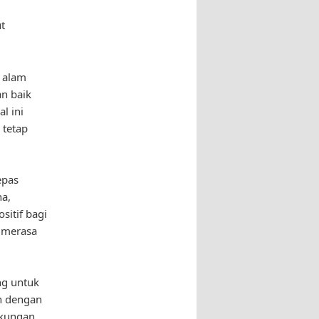
t
n alam
an baik
l ini
 tetap
epas
ha,
sitif bagi
a merasa
ng untuk
an dengan
ngkungan