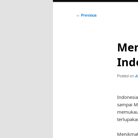
Post
←
Previous
navigation
Men
Ind
Posted on
J
Indonesia
sampai M
memukau.
terlupaka
Menikmati