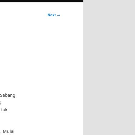
Next
→
 Sabang
g
 tak
. Mulai