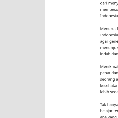
dari men
mempesona
Indonesi
Menurut P
Indonesia
agar gene
menunjukk
indah dan 
Menikmati
penat dan
seorang a
kesehatan
lebih seg
Tak hanya
belajar t
apa yang 