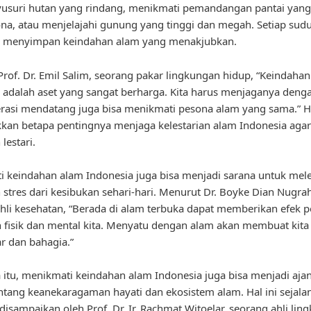
yusuri hutan yang rindang, menikmati pemandangan pantai yang
, atau menjelajahi gunung yang tinggi dan megah. Setiap sudu
a menyimpan keindahan alam yang menakjubkan.
rof. Dr. Emil Salim, seorang pakar lingkungan hidup, “Keindaha
 adalah aset yang sangat berharga. Kita harus menjaganya deng
rasi mendatang juga bisa menikmati pesona alam yang sama.” Ha
an betapa pentingnya menjaga kelestarian alam Indonesia agar
lestari.
 keindahan alam Indonesia juga bisa menjadi sarana untuk mel
 stres dari kesibukan sehari-hari. Menurut Dr. Boyke Dian Nugra
hli kesehatan, “Berada di alam terbuka dapat memberikan efek po
 fisik dan mental kita. Menyatu dengan alam akan membuat kit
ar dan bahagia.”
 itu, menikmati keindahan alam Indonesia juga bisa menjadi aja
entang keanekaragaman hayati dan ekosistem alam. Hal ini sejal
disampaikan oleh Prof. Dr. Ir. Rachmat Witoelar, seorang ahli li