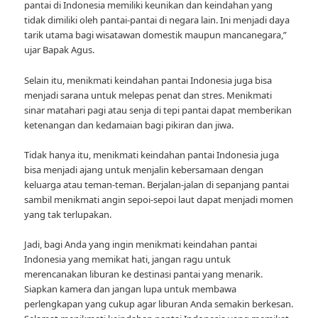
pantai di Indonesia memiliki keunikan dan keindahan yang
tidak dimiliki oleh pantai-pantai di negara lain. Ini menjadi daya
tarik utama bagi wisatawan domestik maupun mancanegara,”
ujar Bapak Agus.
Selain itu, menikmati keindahan pantai Indonesia juga bisa
menjadi sarana untuk melepas penat dan stres. Menikmati
sinar matahari pagi atau senja di tepi pantai dapat memberikan
ketenangan dan kedamaian bagi pikiran dan jiwa.
Tidak hanya itu, menikmati keindahan pantai Indonesia juga
bisa menjadi ajang untuk menjalin kebersamaan dengan
keluarga atau teman-teman. Berjalan-jalan di sepanjang pantai
sambil menikmati angin sepoi-sepoi laut dapat menjadi momen
yang tak terlupakan.
Jadi, bagi Anda yang ingin menikmati keindahan pantai
Indonesia yang memikat hati, jangan ragu untuk
merencanakan liburan ke destinasi pantai yang menarik.
Siapkan kamera dan jangan lupa untuk membawa
perlengkapan yang cukup agar liburan Anda semakin berkesan.