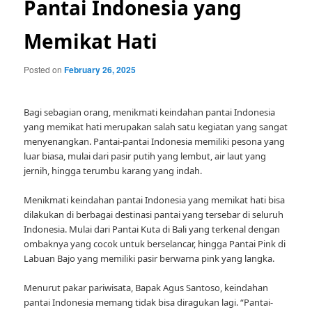
Pantai Indonesia yang
Memikat Hati
Posted on
February 26, 2025
Bagi sebagian orang, menikmati keindahan pantai Indonesia
yang memikat hati merupakan salah satu kegiatan yang sangat
menyenangkan. Pantai-pantai Indonesia memiliki pesona yang
luar biasa, mulai dari pasir putih yang lembut, air laut yang
jernih, hingga terumbu karang yang indah.
Menikmati keindahan pantai Indonesia yang memikat hati bisa
dilakukan di berbagai destinasi pantai yang tersebar di seluruh
Indonesia. Mulai dari Pantai Kuta di Bali yang terkenal dengan
ombaknya yang cocok untuk berselancar, hingga Pantai Pink di
Labuan Bajo yang memiliki pasir berwarna pink yang langka.
Menurut pakar pariwisata, Bapak Agus Santoso, keindahan
pantai Indonesia memang tidak bisa diragukan lagi. “Pantai-