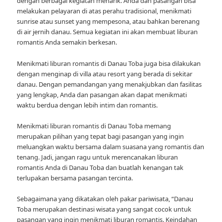
dengan berbagai kegiatan menarik. Anda dan pasangan bisa
melakukan pelayaran di atas perahu tradisional, menikmati
sunrise atau sunset yang mempesona, atau bahkan berenang
di air jernih danau. Semua kegiatan ini akan membuat liburan
romantis Anda semakin berkesan.
Menikmati liburan romantis di Danau Toba juga bisa dilakukan
dengan menginap di villa atau resort yang berada di sekitar
danau. Dengan pemandangan yang menakjubkan dan fasilitas
yang lengkap, Anda dan pasangan akan dapat menikmati
waktu berdua dengan lebih intim dan romantis.
Menikmati liburan romantis di Danau Toba memang
merupakan pilihan yang tepat bagi pasangan yang ingin
meluangkan waktu bersama dalam suasana yang romantis dan
tenang. Jadi, jangan ragu untuk merencanakan liburan
romantis Anda di Danau Toba dan buatlah kenangan tak
terlupakan bersama pasangan tercinta.
Sebagaimana yang dikatakan oleh pakar pariwisata, “Danau
Toba merupakan destinasi wisata yang sangat cocok untuk
pasangan yang ingin menikmati liburan romantis. Keindahan