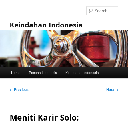
Skip
to
Sear
primary
content
Keindahan Indonesia
Main
Home
Pesona Indonesia
Keindahan Indonesia
menu
Post
←
Previous
Next
→
navigation
Meniti Karir Solo: