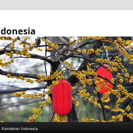
ndonesia
Keindahan Indonesia