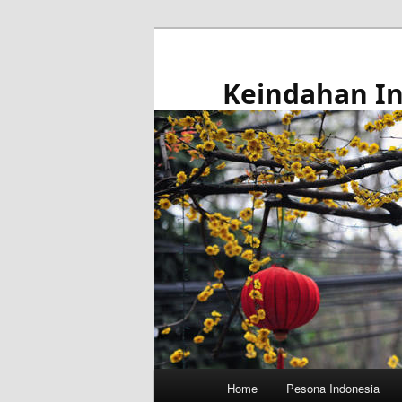
Skip
to
primary
Keindahan I
content
Main
Home
Pesona Indonesia
menu