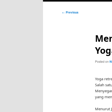
Post
←
Previous
navigation
Men
Yog
Posted on
N
Yoga retr
Salah sat
Menyegark
yang men
Menurut J