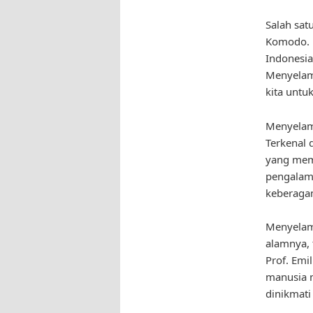
Salah sat
Komodo. D
Indonesia
Menyelam
kita untu
Menyelami
Terkenal
yang mem
pengalama
keberagam
Menyelam
alamnya, 
Prof. Emi
manusia m
dinikmati