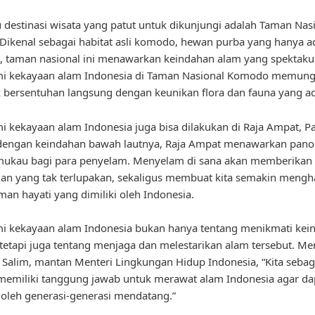
u destinasi wisata yang patut untuk dikunjungi adalah Taman Nas
ikenal sebagai habitat asli komodo, hewan purba yang hanya a
, taman nasional ini menawarkan keindahan alam yang spektakul
i kekayaan alam Indonesia di Taman Nasional Komodo memung
k bersentuhan langsung dengan keunikan flora dan fauna yang ad
 kekayaan alam Indonesia juga bisa dilakukan di Raja Ampat, P
 dengan keindahan bawah lautnya, Raja Ampat menawarkan pan
ukau bagi para penyelam. Menyelam di sana akan memberikan
n yang tak terlupakan, sekaligus membuat kita semakin mengh
an hayati yang dimiliki oleh Indonesia.
i kekayaan alam Indonesia bukan hanya tentang menikmati kei
tetapi juga tentang menjaga dan melestarikan alam tersebut. Me
l Salim, mantan Menteri Lingkungan Hidup Indonesia, “Kita sebag
emiliki tanggung jawab untuk merawat alam Indonesia agar da
 oleh generasi-generasi mendatang.”