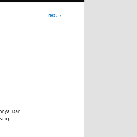
Next
→
mnya. Dari
yang