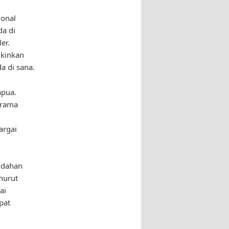
ional
da di
er.
kinkan
a di sana.
apua.
orama
argai
ndahan
nurut
ai
pat