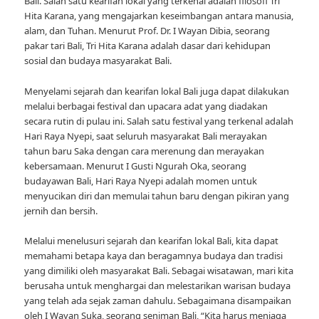
Bali. Salah satu kearifan lokal yang terkenal adalah filosofi Tri
Hita Karana, yang mengajarkan keseimbangan antara manusia,
alam, dan Tuhan. Menurut Prof. Dr. I Wayan Dibia, seorang
pakar tari Bali, Tri Hita Karana adalah dasar dari kehidupan
sosial dan budaya masyarakat Bali.
Menyelami sejarah dan kearifan lokal Bali juga dapat dilakukan
melalui berbagai festival dan upacara adat yang diadakan
secara rutin di pulau ini. Salah satu festival yang terkenal adalah
Hari Raya Nyepi, saat seluruh masyarakat Bali merayakan
tahun baru Saka dengan cara merenung dan merayakan
kebersamaan. Menurut I Gusti Ngurah Oka, seorang
budayawan Bali, Hari Raya Nyepi adalah momen untuk
menyucikan diri dan memulai tahun baru dengan pikiran yang
jernih dan bersih.
Melalui menelusuri sejarah dan kearifan lokal Bali, kita dapat
memahami betapa kaya dan beragamnya budaya dan tradisi
yang dimiliki oleh masyarakat Bali. Sebagai wisatawan, mari kita
berusaha untuk menghargai dan melestarikan warisan budaya
yang telah ada sejak zaman dahulu. Sebagaimana disampaikan
oleh I Wayan Suka, seorang seniman Bali, “Kita harus menjaga