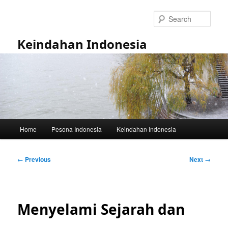
Skip
to
Sear
primary
content
Keindahan Indonesia
Main
Home
Pesona Indonesia
Keindahan Indonesia
menu
Post
←
Previous
Next
→
navigation
Menyelami Sejarah dan