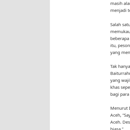
masih ala
menjadi t
Salah sat
memukau. 
beberapa 
itu, peso
yang menj
Tak hanya
Baiturra
yang waji
khas sepe
bagi para 
Menurut I
Aceh, “Sa
Aceh. Des
biasa.”