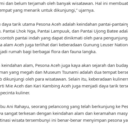
mi dan belum terjamah oleh banyak wisatawan. Hal ini membua
empat yang menarik untuk dikunjungi,” ujarnya.
u daya tarik utama Pesona Aceh adalah keindahan pantai-pantain
Pantai Lhok Nga, Pantai Lampuuk, dan Pantai Ujong Batee adal
contoh pantai indah yang dapat dinikmati oleh para pengunjung.
na alam Aceh juga terlihat dari keberadaan Gunung Leuser Nation
adi rumah bagi berbagai flora dan fauna langka.
 keindahan alam, Pesona Aceh juga kaya akan sejarah dan buday
hman yang megah dan Museum Tsunami adalah dua tempat berse
b dikunjungi oleh para wisatawan. Selain itu, keberadaan kuline
rti Mie Aceh dan Kari Kambing Aceh juga menjadi daya tarik ters
pecinta kuliner.
bu Ani Rahayu, seorang pelancong yang telah berkunjung ke Pe
ya sangat terkesan dengan keindahan alam dan keramahan masy
tinasi wisata tersembunyi ini benar-benar menyimpan pesona ya