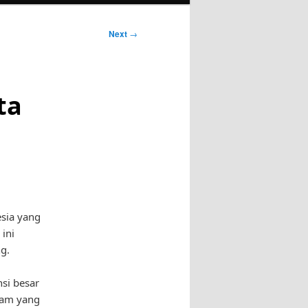
Next
→
ta
esia yang
ini
g.
si besar
lam yang