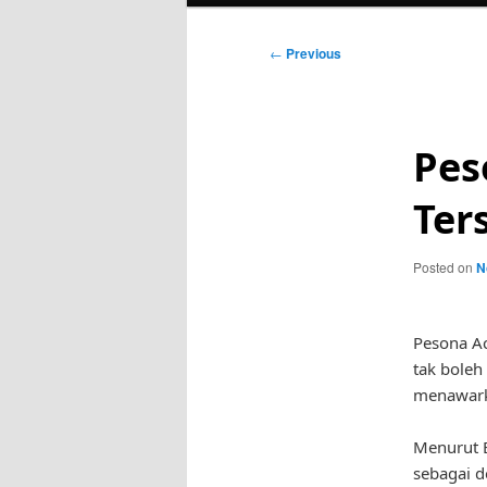
Post
←
Previous
navigation
Pes
Ter
Posted on
N
Pesona Ac
tak boleh
menawark
Menurut B
sebagai d