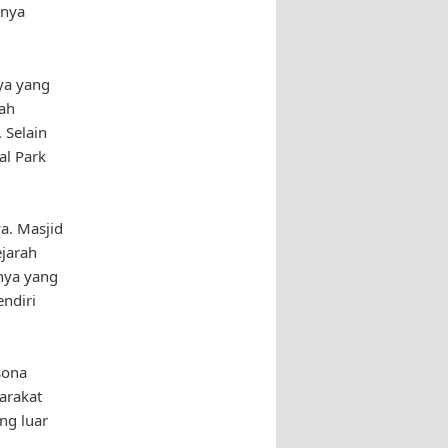
tnya
ya yang
ah
 Selain
al Park
a. Masjid
jarah
rnya yang
endiri
sona
arakat
ng luar