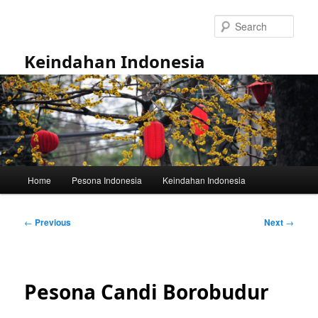
Skip
to
Sear
primary
content
Keindahan Indonesia
Main
Home
Pesona Indonesia
Keindahan Indonesia
menu
Post
←
Previous
Next
→
navigation
Pesona Candi Borobudur