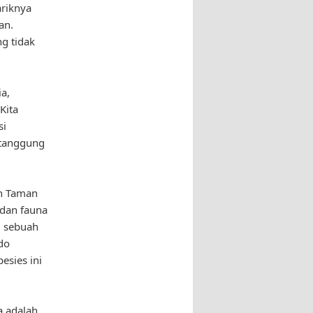
ariknya
an.
g tidak
a,
Kita
si
rtanggung
ah Taman
 dan fauna
m sebuah
do
esies ini
a adalah