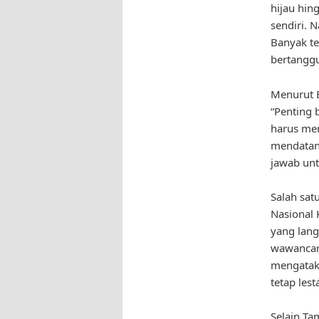
hijau hin
sendiri. 
Banyak te
bertangg
Menurut B
“Penting 
harus men
mendatan
jawab un
Salah sat
Nasional 
yang lang
wawancara
mengataka
tetap lesta
Selain Ta