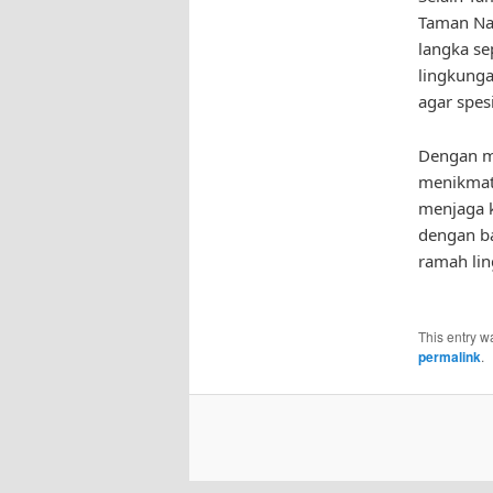
Taman Nas
langka se
lingkunga
agar spes
Dengan me
menikmati
menjaga k
dengan ba
ramah li
This entry w
permalink
.