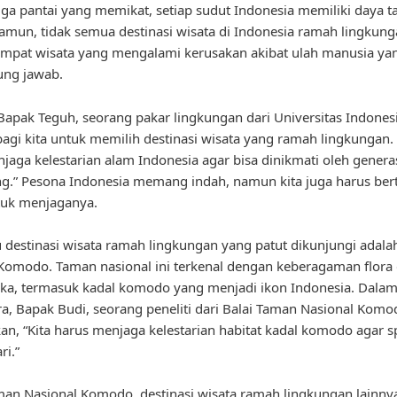
gga pantai yang memikat, setiap sudut Indonesia memiliki daya t
Namun, tidak semua destinasi wisata di Indonesia ramah lingkung
mpat wisata yang mengalami kerusakan akibat ulah manusia yan
ung jawab.
apak Teguh, seorang pakar lingkungan dari Universitas Indonesi
bagi kita untuk memilih destinasi wisata yang ramah lingkungan. 
jaga kelestarian alam Indonesia agar bisa dinikmati oleh genera
g.” Pesona Indonesia memang indah, namun kita juga harus be
tuk menjaganya.
u destinasi wisata ramah lingkungan yang patut dikunjungi adal
Komodo. Taman nasional ini terkenal dengan keberagaman flora
ka, termasuk kadal komodo yang menjadi ikon Indonesia. Dala
, Bapak Budi, seorang peneliti dari Balai Taman Nasional Komo
n, “Kita harus menjaga kelestarian habitat kadal komodo agar sp
ri.”
man Nasional Komodo, destinasi wisata ramah lingkungan lainny