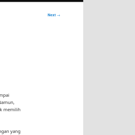
Next
→
mpai
 Namun,
uk memilih
ungan yang