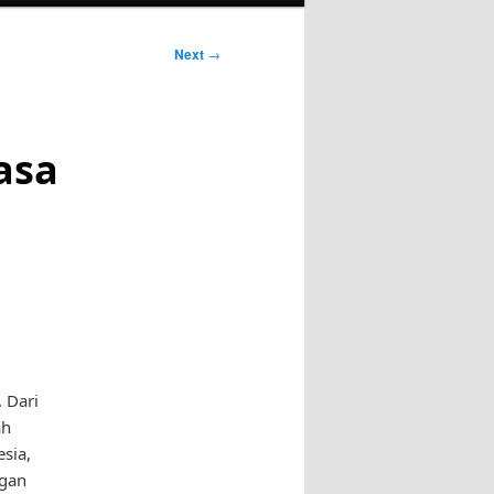
Next
→
asa
 Dari
ah
sia,
ngan