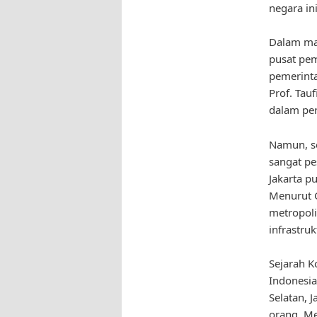
negara ini
Dalam mas
pusat pem
pemerinta
Prof. Tau
dalam per
Namun, se
sangat pe
Jakarta 
Menurut G
metropoli
infrastru
Sejarah K
Indonesia
Selatan, 
orang. Me