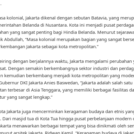
.
a kolonial, Jakarta dikenal dengan sebutan Batavia, yang meru
erintahan Belanda di Nusantara. Kota ini menjadi pusat perdag
han yang sangat penting bagi Hindia Belanda. Menurut sejarawa
fik Abdullah, “Masa kolonial merupakan bagian yang sangat bers
kembangan Jakarta sebagai kota metropolitan.”
iring dengan berjalannya waktu, Jakarta mengalami perubahan
sat. Dengan semakin berkembangnya sektor industri dan perda
pun kemudian berkembang menjadi kota metropolitan yang mode
ubernur DKI Jakarta Anies Baswedan, “Jakarta adalah salah satu
tan terbesar di Asia Tenggara, yang memiliki berbagai fasilitas d
ktur yang sangat lengkap.”
ota Jakarta juga mencerminkan keragaman budaya dan etnis yang
. Dari masjid tua di Kota Tua hingga pusat perbelanjaan modern d
Jakarta menawarkan berbagai tempat yang bisa dinikmati oleh s
nurut arsitek Jakarta, Ridwan Kamil, “Keragaman budaya di Jakar