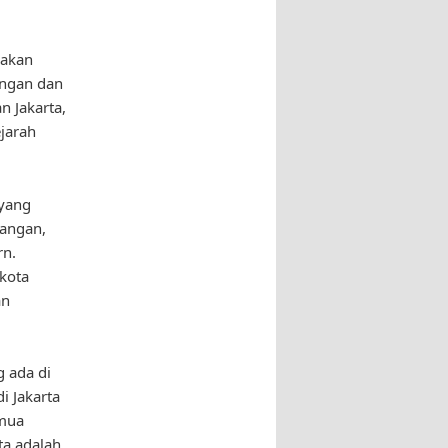
pakan
angan dan
n Jakarta,
ejarah
 yang
gangan,
rn.
 kota
an
 ada di
i Jakarta
emua
ta adalah