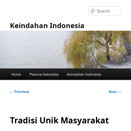
Skip
to
Sear
primary
content
Keindahan Indonesia
Main
Home
Pesona Indonesia
Keindahan Indonesia
menu
Post
←
Previous
Next
→
navigation
Tradisi Unik Masyarakat