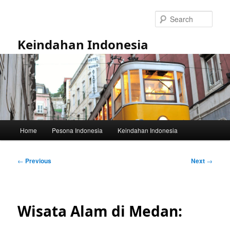
Skip
to
Sear
primary
content
Keindahan Indonesia
Main
Home
Pesona Indonesia
Keindahan Indonesia
menu
Post
←
Previous
Next
→
navigation
Wisata Alam di Medan: