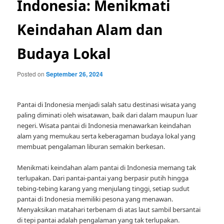
Indonesia: Menikmati
Keindahan Alam dan
Budaya Lokal
Posted on
September 26, 2024
Pantai di Indonesia menjadi salah satu destinasi wisata yang
paling diminati oleh wisatawan, baik dari dalam maupun luar
negeri. Wisata pantai di Indonesia menawarkan keindahan
alam yang memukau serta keberagaman budaya lokal yang
membuat pengalaman liburan semakin berkesan.
Menikmati keindahan alam pantai di Indonesia memang tak
terlupakan. Dari pantai-pantai yang berpasir putih hingga
tebing-tebing karang yang menjulang tinggi, setiap sudut
pantai di Indonesia memiliki pesona yang menawan.
Menyaksikan matahari terbenam di atas laut sambil bersantai
di tepi pantai adalah pengalaman yang tak terlupakan.