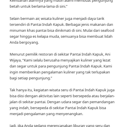
Keindahan alamnya yang masih alami membuat pengunjung
betah untuk berlama-lama di sini.”
Selain bermain air, wisata kuliner juga menjadi daya tarik
tersendiri di Pantai Indah Kapuk. Berbagai jenis makanan dan
minuman khas pantai bisa dinikmati di sini. Mulai dari seafood
segar hingga es kelapa muda, semuanya bisa membuat lidah
Anda bergoyang.
Menurut pemilik restoran di sekitar Pantai Indah Kapuk, Ani
Wijaya, “Kami selalu berusaha menyajikan kuliner yang lezat
dan segar untuk para pengunjung Pantai Indah Kapuk. Kami
ingin memberikan pengalaman kuliner yang tak terlupakan
bagi setiap pengunjung.”
Tak hanya itu, kegiatan wisata seru di Pantai Indah Kapuk juga
bisa diisi dengan aktivitas lain seperti bersepeda atau berjalan-
jalan di sekitar pantai. Dengan udara segar dan pemandangan
yang indah, bersepeda di sekitar Pantai Indah Kapuk bisa
menjadi pengalaman yang menyenangkan.
Jadi, jika Anda sedang merencanakan liburan yang seru dan