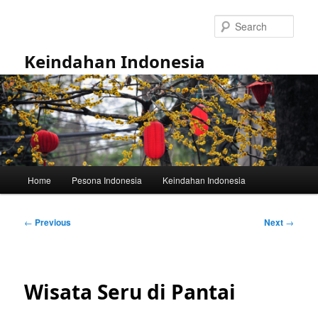
Skip
to
Sear
primary
content
Keindahan Indonesia
Main
Home
Pesona Indonesia
Keindahan Indonesia
menu
Post
←
Previous
Next
→
navigation
Wisata Seru di Pantai