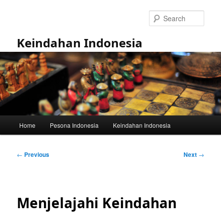
Skip
to
Sear
primary
content
Keindahan Indonesia
Main
Home
Pesona Indonesia
Keindahan Indonesia
menu
Post
←
Previous
Next
→
navigation
Menjelajahi Keindahan