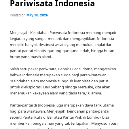
Pariwisata Indonesia
Posted on
May 10, 2026
Menjelajahi Keindahan Pariwisata Indonesia memang menjadi
kegiatan yang sangat menarik dan mengasyikkan. Indonesia
memiliki banyak destinasi wisata yang memukau, mulai dari
pantai-pantai eksotis, gunung-gungung indah, hingga hutan-
hutan yang masih alami.
Salah satu pakar pariwisata, Bapak I Gede Pitana, mengatakan
bahwa Indonesia merupakan surga bagi para wisatawan.
“Keindahan alam Indonesia sungguh luar biasa dan patut
untuk dieksplorasi. Dari Sabang hingga Merauke, kita akan
menemukan kekayaan alam yang tiada tara,” ujarnya.
Pantai-pantai di Indonesia juga merupakan daya tarik utama
bagi para wisatawan. Menjelajahi keindahan pantai-pantai
seperti Pantai Kuta di Bali atau Pantai Pink di Lombok bisa
memberikan pengalaman yang tak terlupakan. Menyusuri pasir